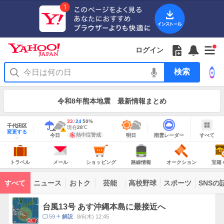
Yahoo!
JAPAN
ア
プ
リ
Yahoo!
の
Yahoo!
フ
フ
Yahoo!
お
サ
Yahoo!
新
JAPAN
ログイン
ご
JAPAN
ォ
ォ
JAPAN
知
イ
JAPAN
着
ア
紹
ロ
ロ
か
ら
ド
ID
Yahoo!
着
プ
介
ー
ー
ら
せ
メ
で
検
せ
リ
を
の
一
ニ
ロ
索
替
を
開
お
覧
ュ
グ
え
使
お
く
知
を
ー
イ
テ
う
知
令和8年熊本地震 最新情報まとめ
ら
開
を
ン
ー
ら
せ
く
開
マ
せ
く
地
あ
最
33
最
降
24
50
%
域
千代田区
り
高
低
水
現
現在
28
℃
情
警
明
雨
す
今
変更する
気
気
確
在
報
報・
熱中症警戒
今日
明日
雨雲レーダー
すべて
日
雲
べ
日
温
温
率
気
注
の
レ
て
の
Yahoo!
温
天
ー
意
JAPAN
天
気
ダ
報
の
気
ー
ト
メ
シ
路
オ
宝
が
主
ラ
ー
ョ
線
ー
箱
トラベル
メール
ショッピング
路線情報
オークション
宝箱
な
出
ベ
ル
ッ
情
ク
く
サ
て
ル
ピ
報
シ
じ
ー
コ
い
ン
ョ
ビ
すべて
ニュース
おトク
芸能
高校野球
スポーツ
SNSの
グ
ン
ン
ま
ス
す
テ
ト
ン
ピ
台風13号 あす沖縄本島に最接近へ
ツ
ッ
一
コ
59
8/6(木) 12:45
解説
ク
覧