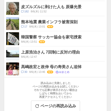
メ
ス
ン
皮ズルズルに剥けた人も 原爆光景
ト
コ
182
8/6(木) 11:52
数
メ
ン
熊本地震 農業インフラ被害深刻
ト
コ
17
8/6(木) 13:01
NEW
数
メ
ン
韓国警察 サッカー協会を家宅捜索
ト
8/6(木) 13:51
NEW
数
上原浩治さん 7回制に反対の理由
8/6(木) 12:47
髙嶋政宏と政伸 母の寿美さん追悼
AIまとめ
コ
30
8/6(木) 13:46
NEW
メ
お
ン
す
読み込みに失敗しました
ト
す
ページの再読み込みをお試しください
数
それでも記事が表示されない場合は
め
しばらく時間をおいてから
記
再度アクセスしてください
事
ページの再読み込み